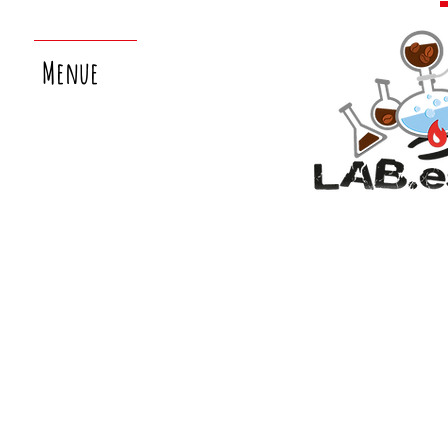
Menue
nächster
laborsamstag:
26.9.!