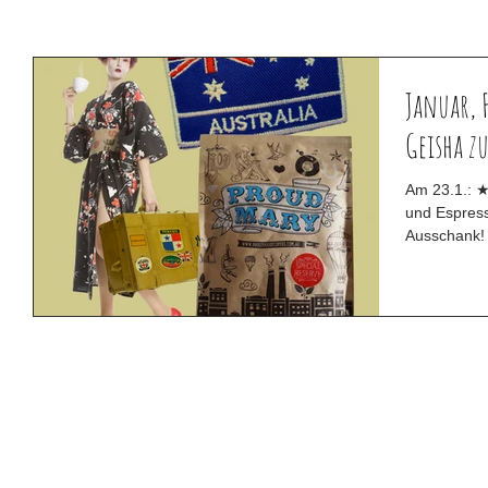
Januar, 
Geisha z
Am 23.1.: ★
und Espress
Ausschank! 