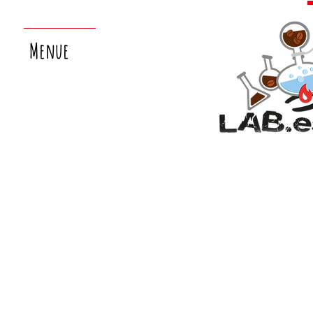
Menue
nächster
laborsamstag:
26.9.!