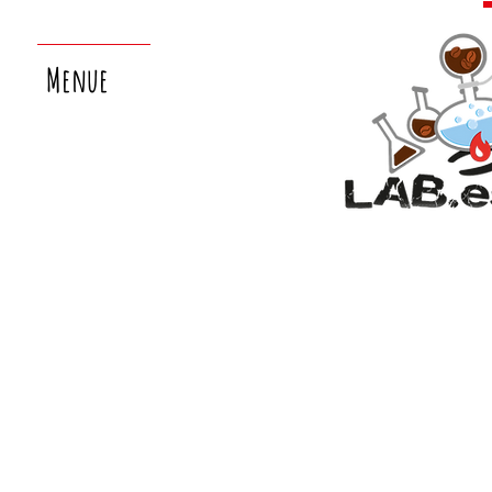
Menue
nächster
laborsamstag:
26.9.!