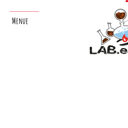
Menue
nächster
laborsamstag:
26.9.!