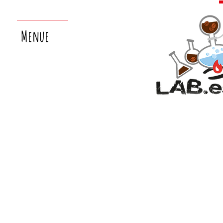
Menue
nächster
laborsamstag:
26.9.!