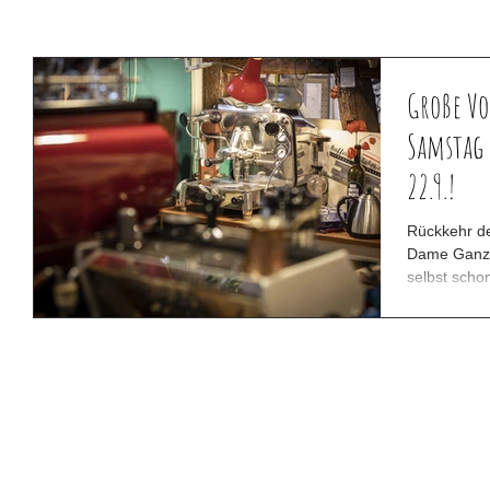
Große Vor
Samstag
22.9.!
Rückkehr d
Dame Ganz o
selbst scho