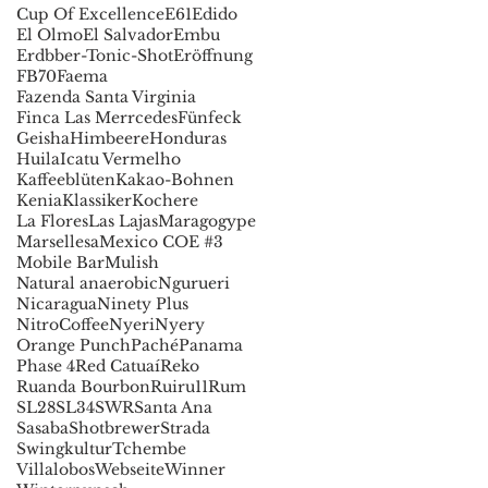
Cup Of Excellence
E61
Edido
El Olmo
El Salvador
Embu
Erdbber-Tonic-Shot
Eröffnung
FB70
Faema
Fazenda Santa Virginia
Finca Las Merrcedes
Fünfeck
Geisha
Himbeere
Honduras
Huila
Icatu Vermelho
Kaffeeblüten
Kakao-Bohnen
Kenia
Klassiker
Kochere
La Flores
Las Lajas
Maragogype
Marsellesa
Mexico COE #3
Mobile Bar
Mulish
Natural anaerobic
Ngurueri
Nicaragua
Ninety Plus
NitroCoffee
Nyeri
Nyery
Orange Punch
Paché
Panama
Phase 4
Red Catuaí
Reko
Ruanda Bourbon
Ruiru11
Rum
SL28
SL34
SWR
Santa Ana
Sasaba
Shotbrewer
Strada
Swingkultur
Tchembe
Villalobos
Webseite
Winner