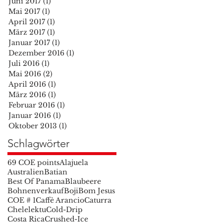
Juni 2017
(1)
1 Beitrag
Mai 2017
(1)
1 Beitrag
April 2017
(1)
1 Beitrag
März 2017
(1)
1 Beitrag
Januar 2017
(1)
1 Beitrag
Dezember 2016
(1)
1 Beitrag
Juli 2016
(1)
1 Beitrag
Mai 2016
(2)
2 Beiträge
April 2016
(1)
1 Beitrag
März 2016
(1)
1 Beitrag
Februar 2016
(1)
1 Beitrag
Januar 2016
(1)
1 Beitrag
Oktober 2013
(1)
1 Beitrag
Schlagwörter
69 COE points
Alajuela
Australien
Batian
Best Of Panama
Blaubeere
Bohnenverkauf
Boji
Bom Jesus
COE # 1
Caffè Arancio
Caturra
Chelelektu
Cold-Drip
Costa Rica
Crushed-Ice