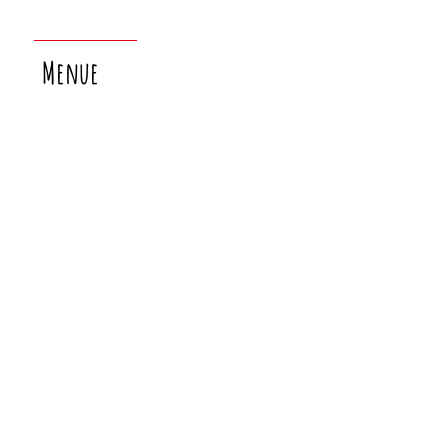
Menue
nächster
laborsamstag:
26.9.!